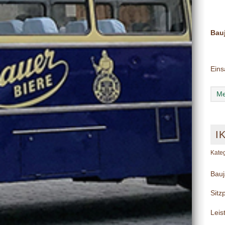
Bau
Eins
Me
I
Kate
Bauj
Sitz
Leis