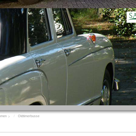
mmen
Oldtimerbusse