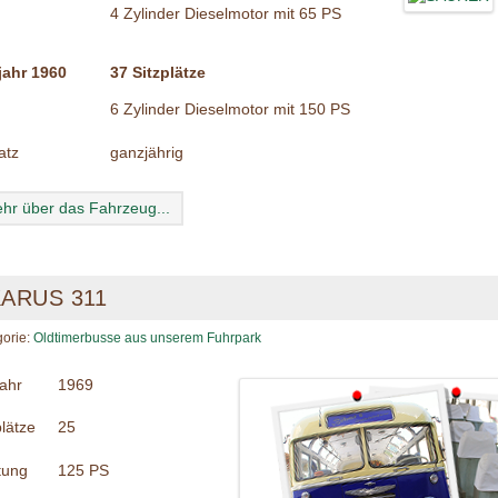
4 Zylinder Dieselmotor mit 65 PS
jahr 1960
37 Sitzplätze
6 Zylinder Dieselmotor mit 150 PS
atz
ganzjährig
hr über das Fahrzeug...
KARUS 311
gorie:
Oldtimerbusse aus unserem Fuhrpark
ahr
1969
plätze
25
tung
125 PS