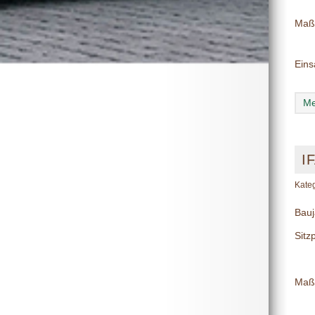
Maß
Eins
Me
I
Kate
Bauj
Sitz
Maß