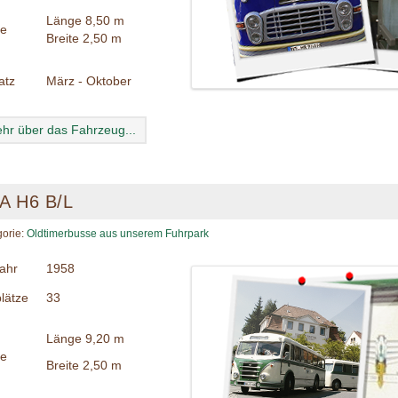
Länge 8,50 m
e
Breite 2,50 m
atz
März - Oktober
hr über das Fahrzeug...
FA H6 B/L
gorie:
Oldtimerbusse aus unserem Fuhrpark
ahr
1958
plätze
33
Länge 9,20 m
e
Breite 2,50 m