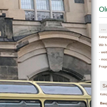
Ol
..
Kateg
Wir h
- wei
- mo
Frage
S
Kate
Bau