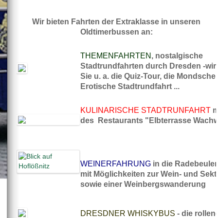
Wir bieten Fahrten der Extraklasse in unseren
Oldtimerbussen an:
THEMENFAHRTEN
, nostalgische
Stadtrundfahrten durch Dresden -wir
Sie u. a. die Quiz-Tour, die Mondschei
Erotische Stadtrundfahrt ...
KULINARISCHE STADTRUNFAHRT
m
des R
estaurants "Elbterrasse Wachw
WEINERFAHRUNG
in die Radebeule
mit Möglichkeiten zur Wein- und Sek
sowie einer Weinbergswanderung
DRESDNER WHISKYBUS
- die rolle