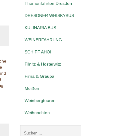
Themenfahrten Dresden
DRESDNER WHISKYBUS
KULINARIA BUS
N
WEINERFAHRUNG
SCHIFF AHOI
sche
Pilnitz & Hosterwitz
ie
und
Pirna & Graupa
t
ig
Meißen
Weinbergtouren
Weihnachten