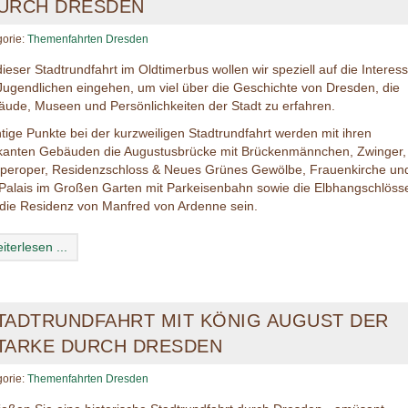
URCH DRESDEN
gorie:
Themenfahrten Dresden
dieser Stadtrundfahrt im Oldtimerbus wollen wir speziell auf die Interes
Jugendlichen eingehen, um viel über die Geschichte von Dresden, die
ude, Museen und Persönlichkeiten der Stadt zu erfahren.
tige Punkte bei der kurzweiligen Stadtrundfahrt werden mit ihren
anten Gebäuden die Augustusbrücke mit Brückenmännchen, Zwinger,
eroper, Residenzschloss & Neues Grünes Gewölbe, Frauenkirche un
Palais im Großen Garten mit Parkeisenbahn sowie die Elbhangschlöss
die Residenz von Manfred von Ardenne sein.
iterlesen ...
TADTRUNDFAHRT MIT KÖNIG AUGUST DER
TARKE DURCH DRESDEN
gorie:
Themenfahrten Dresden