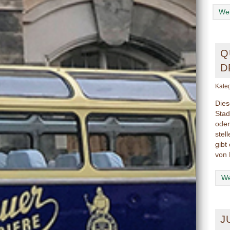
Wei
Q
D
Kate
Dies
Stad
oder
stel
gibt
von 
We
J