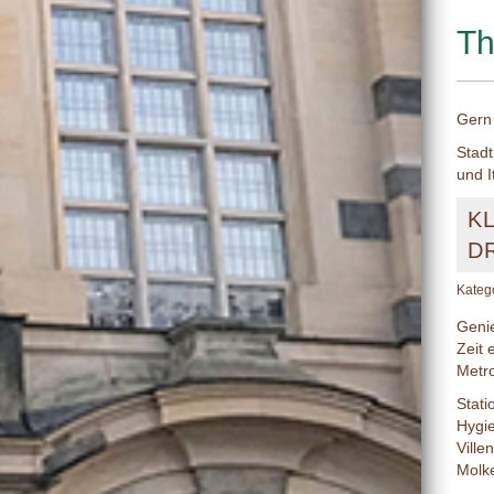
Th
Gern 
Stadt
und I
K
D
Kateg
Genie
Zeit 
Metro
Stati
Hygie
Ville
Molke