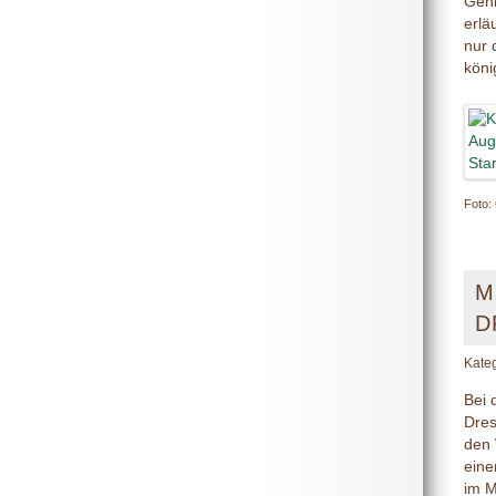
Geni
erlä
nur 
köni
Foto:
M
D
Kate
Bei 
Dres
den 
eine
im M