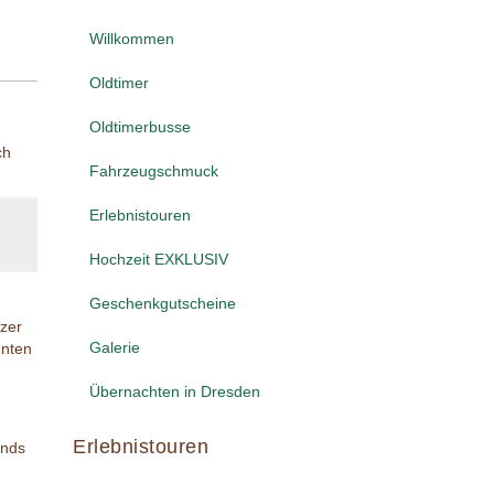
Willkommen
Oldtimer
Oldtimerbusse
ch
Fahrzeugschmuck
Erlebnistouren
Hochzeit EXKLUSIV
Geschenkgutscheine
rzer
Galerie
hnten
Übernachten in Dresden
Erlebnistouren
unds