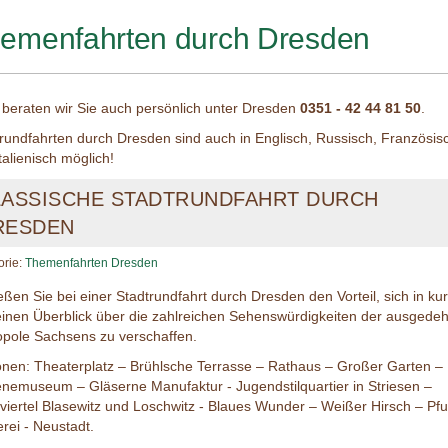
emenfahrten durch Dresden
beraten wir Sie auch persönlich unter Dresden
0351 - 42 44 81 50
.
rundfahrten durch Dresden sind auch in Englisch, Russisch, Französis
talienisch möglich!
LASSISCHE STADTRUNDFAHRT DURCH
RESDEN
orie:
Themenfahrten Dresden
ßen Sie bei einer Stadtrundfahrt durch Dresden den Vorteil, sich in ku
einen Überblick über die zahlreichen Sehenswürdigkeiten der ausgede
pole Sachsens zu verschaffen.
onen: Theaterplatz – Brühlsche Terrasse – Rathaus – Großer Garten –
nemuseum – Gläserne Manufaktur - Jugendstilquartier in Striesen –
nviertel Blasewitz und Loschwitz - Blaues Wunder – Weißer Hirsch – Pf
rei - Neustadt.