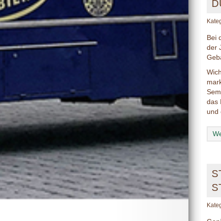
D
Kate
Bei 
der 
Gebä
Wich
mark
Semp
das 
und 
We
S
S
Kate