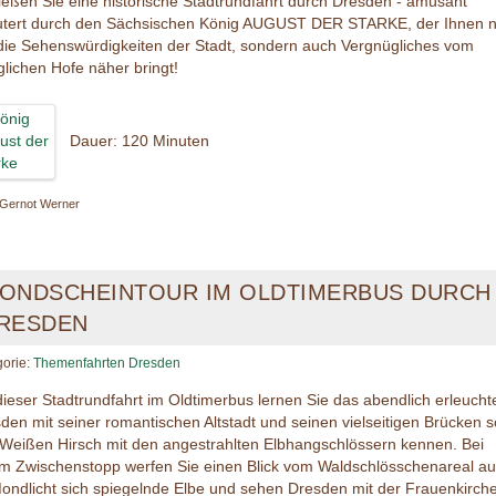
eßen Sie eine historische Stadtrundfahrt durch Dresden - amüsant
utert durch den Sächsischen König AUGUST DER STARKE, der Ihnen n
die Sehenswürdigkeiten der Stadt, sondern auch Vergnügliches vom
glichen Hofe näher bringt!
Dauer: 120 Minuten
 Gernot Werner
ONDSCHEINTOUR IM OLDTIMERBUS DURCH
RESDEN
gorie:
Themenfahrten Dresden
dieser Stadtrundfahrt im Oldtimerbus lernen Sie das abendlich erleucht
den mit seiner romantischen Altstadt und seinen vielseitigen Brücken 
Weißen Hirsch mit den angestrahlten Elbhangschlössern kennen. Bei
m Zwischenstopp werfen Sie einen Blick vom Waldschlösschenareal au
ondlicht sich spiegelnde Elbe und sehen Dresden mit der Frauenkirche