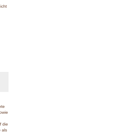
icht
ete
sowie
f die
 als